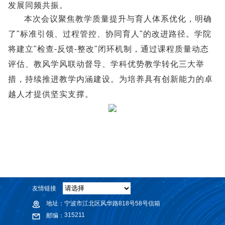
发展同频共振。
本次会议聚焦教学质量提升与育人体系优化，明确
了
"
标准引领、过程管控、协同育人
"
的改进路径。学院
将建立
"
检查
-
反馈
-
整改
"
闭环机制，通过课程质量动态
评估、教风学风联动督导、学科优势教学转化三大举
措，持续推进教学内涵建设。为培养具有创新能力的卓
越人才提供坚实支撑。
友情链接
地址：
宁波市江北区风华路818号58号信箱
315211
邮编：