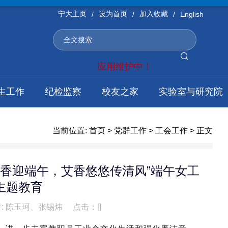
宁大主页
设为首页
加入收藏
/
/
/
English
应用维护中！
生工作
纪检监察
校友之家
实验室与研究院
当前位置:
首页
>
党群工作
>
工会工作
> 正文
飘香迎端午，艾香悠悠传清风”端午女工
主题教育
: 陈玉珂、张锡炜
点击：[
]