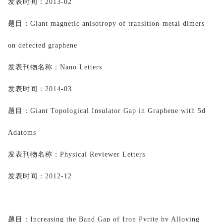
发表时间：
2013-02
题目：
Giant magnetic anisotropy of transition-metal dimers 
on defected graphene
发表刊物名称：
Nano Letters
发表时间：
2014-03
题目：
Giant Topological Insulator Gap in Graphene with 5d 
Adatoms
发表刊物名称：
Physical Reviewer Letters
发表时间：
2012-12
题目：
Increasing the Band Gap of Iron Pyrite by Alloying 