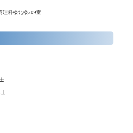
赛理科
楼
北楼
209
室
士
学士