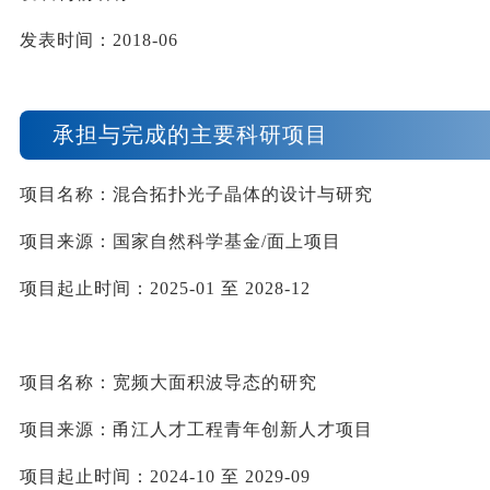
发表时间：
2018-06
承担与完成的主要科研项目
项目名称：
混合拓扑
光子晶体的
设计与
研究
项目来源：
国家自然科学基金
/
面上项目
项目起止时间：
202
5
-0
1
至
 202
8
-
12
项目名称：
宽频大面积波导态的
研究
项目来源：
甬
江人才
工程青年创新人才
项目
项目起止时间：
202
4
-
10
至
 202
9
-0
9