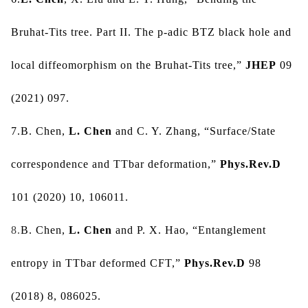
Bruhat-Tits tree. Part II. The p-adic BTZ black hole and 
local diffeomorphism on the Bruhat-Tits tree,
”
JHEP
 09 
(2021) 097
.
7.
B. Chen, 
L. Chen
 and C. Y. Zhang, “Surface/State 
correspondence and
TT
bar deformation,”
Phys.Rev.D 
101 (2020) 10, 106011.
8.
B. Chen, 
L. Chen
 and P. X. Hao, “Entanglement 
entropy in TTbar deformed CFT,” 
Phys.Rev.D 
98 
(2018) 8, 086025
.