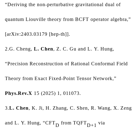
“Deriving the non-perturbative gravitational dual of 
quantum Liouville theory from BCFT operator algebra,” 
[arXiv:2403.03179 [hep-th]].
2.
G.
Cheng, 
L. Chen
, Z.
C.
Gu and L.
Y.
Hung,
“Precision Reconstruction of Rational Conformal Field 
Theory from Exact Fixed-Point Tensor Network,” 
Phys.Rev.X
 15 (2025) 1, 011073.
3.
L. Chen
, K.
Ji, H.
Zhang, C.
Shen, R.
Wang, X.
Zeng 
and L.
Y.
Hung,
“CFT
 from TQFT
 via 
D
D
+1