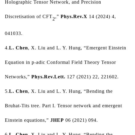
Holographic Tensor Network, and Precision 
Discretisation of CFT
,” 
Phys.Rev.X 
14 (2024) 4, 
2
041033.
4.
L. Chen
, X. Liu and L. Y. Hung, 
“
Emergent Einstein 
Equation in p-adic Conformal Field Theory Tensor 
Networks,
”
Phys.Rev.Lett.
 127 (2021) 22, 221602.
5.
L. Chen
, X. Liu and L. Y. Hung, 
“
Bending the 
Bruhat-Tits tree. Part I. Tensor network and emergent 
Einstein equations,
”
JHEP
 06 (2021) 094
.
6.
L. Chen
, X. Liu and L. Y. Hung,
“
Bending the 