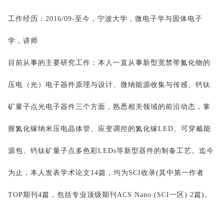
工作经历：
2016/09-
至今，宁波大学，微电子学与固体电子
学，讲师
目前从事的主要研究工作：本人一直从事新型宽禁带氮化物的
压电（光）电子器件原理与设计、
微纳能源
收集与传感、钙钛
矿量子点光电子器件三个方面，熟悉相关领域的前沿动态，掌
握氮化镓纳米压电晶体管、应变调控的氮化镓
LED
、可穿戴能
源包、钙钛矿量子点多色彩
LEDs
等新型器件的制备工艺。迄今
为止，本人发表学术论文
14
篇，均为
SCI
收录
(
其中第一作者
TOP
期刊
4
篇，包括专业顶级期刊
ACS Nano (SCI
一区
) 2
篇
)
。