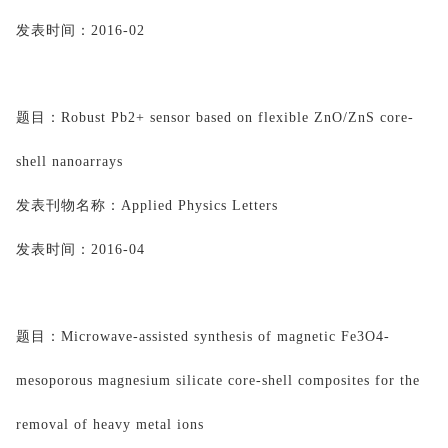
发表时间：
2016-02
题目：
Robust Pb2+ sensor based on flexible 
ZnO
/ZnS core-
shell nanoarrays
发表刊物名称：
Applied Physics Letters
发表时间：
2016-04
题目：
Microwave-assisted synthesis of magnetic Fe3O4-
mesoporous magnesium silicate core-shell composites for the 
removal of heavy metal ions