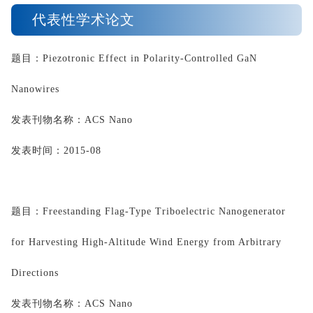
代表性学术论文
题目：
Piezotronic
 Effect in Polarity-Controlled 
GaN
Nanowires
发表刊物名称：
ACS Nano
发表时间：
2015-08
题目：
Freestanding Flag-Type Triboelectric Nanogenerator 
for Harvesting High-Altitude Wind Energy from Arbitrary 
Directions
发表刊物名称：
ACS Nano