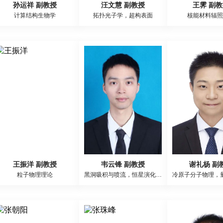
孙运祥 副教授
汪文慧 副教授
王霁 副
计算结构生物学
拓扑光子学，超构表面
核能材料辐照
王振洋 副教授
韦云锋 副教授
谢礼杨 副
粒子物理理论
黑洞吸积与喷流，恒星演化与爆发，多信使天文学（中微子，引力波）