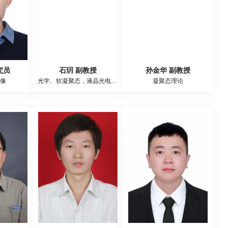
究员
石玥 副教授
孙金华 副教授
像
光学、软凝聚态，液晶光电器件
凝聚态理论