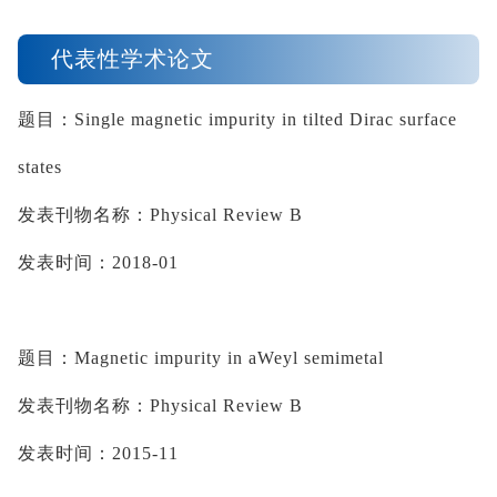
代表性学术论文
题目：
Single magnetic impurity in tilted Dirac surface 
states
发表刊物名称：
Physical Review B
发表时间：
2018-01
题目：
Magnetic impurity in 
aWeyl
 semimetal
发表刊物名称：
Physical Review B
发表时间：
2015-11