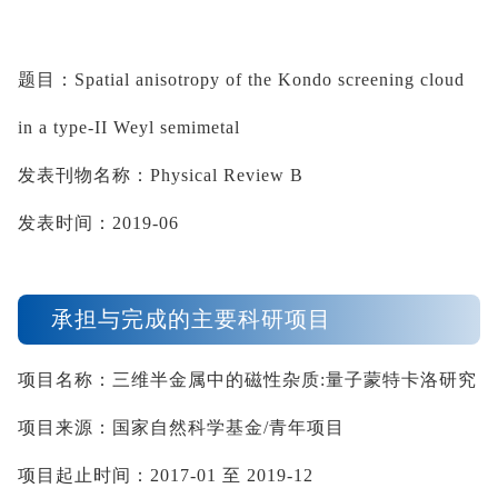
题目：
Spatial anisotropy of the Kondo screening cloud 
in a type-II Weyl semimetal
发表刊物名称：
Physical Review B
发表时间：
2019-06
承担与完成的主要科研项目
项目名称：三维半金属中的磁性杂质
:
量子蒙特卡洛研究
项目来源：国家自然科学基金
/
青年项目
项目起止时间：
2017-01 
至
 2019-12