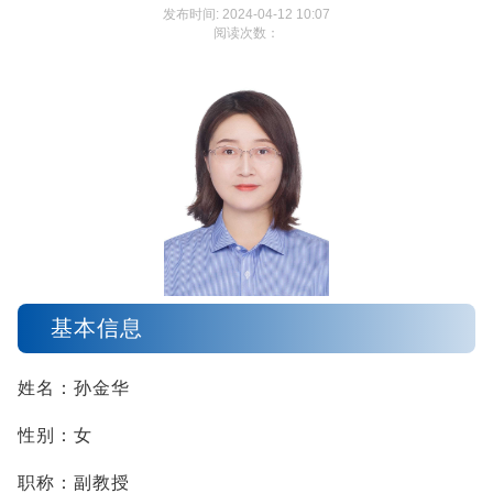
发布时间: 2024-04-12 10:07
阅读次数：
基本信息
姓名：孙金华
性别：女
职称：副教授