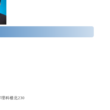
赛理科
楼北
230