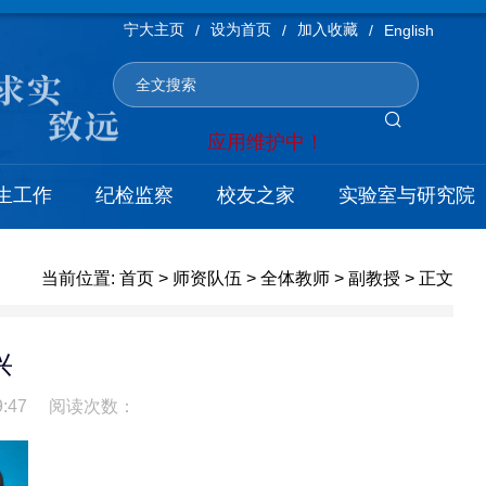
宁大主页
设为首页
加入收藏
/
/
/
English
应用维护中！
生工作
纪检监察
校友之家
实验室与研究院
当前位置:
首页
>
师资队伍
>
全体教师
>
副教授
> 正文
兴
:47
阅读次数：