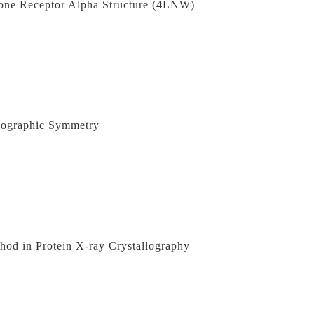
mone Receptor Alpha Structure (4LNW)
llographic Symmetry
hod in Protein X-ray Crystallography