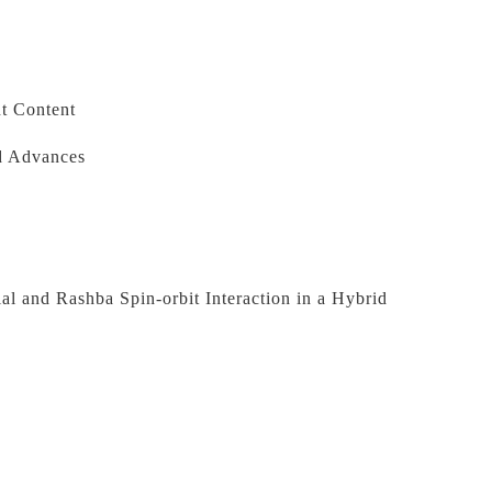
nt Content
d Advances
al and 
Rashba
 Spin-orbit Interaction in a Hybrid 